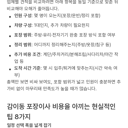
업체별 견적을 비교하려면 아래 항목을 동일 기준으로 맞춘 뒤
비교해야 오해가 줄어듭니다.
인원 구성
: 몇 명이 오는지(포장/운반/정리 포함)
차량 구성
: 1대인지, 추가 차량이 필요한지
포장 범위
: 주방·유리·전자기기 완충 포장 방식 포함 여부
정리 범위
: 어디까지 정리해주는지(주방/옷장/침구 등)
추가 비용 조건
: 계단/주차거리/분해조립/사다리차/야간 작
업 등
도착 시간 기준
: 몇 시 입주/퇴거에 맞추는지(시간 약속 여
부)
총액만 보면 비싸 보여도, 포함 범위가 넓고 인원이 충분하면 추
가비 없이 마무리돼 만족도가 높을 때가 많습니다.
감이동 포장이사 비용을 아끼는 현실적인
팁 8가지
일정 선택 폭을 넓게 잡기