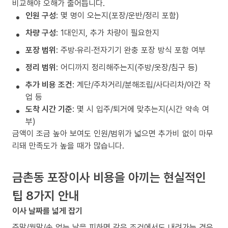
비교해야 오해가 줄어듭니다.
인원 구성
: 몇 명이 오는지(포장/운반/정리 포함)
차량 구성
: 1대인지, 추가 차량이 필요한지
포장 범위
: 주방·유리·전자기기 완충 포장 방식 포함 여부
정리 범위
: 어디까지 정리해주는지(주방/옷장/침구 등)
추가 비용 조건
: 계단/주차거리/분해조립/사다리차/야간 작
업 등
도착 시간 기준
: 몇 시 입주/퇴거에 맞추는지(시간 약속 여
부)
금액이 조금 높아 보여도 인원/범위가 넓으면 추가비 없이 마무
리돼 만족도가 높을 때가 많습니다.
금촌동 포장이사 비용을 아끼는 현실적인
팁 8가지 안내
이사 날짜를 넓게 잡기
주말/월말/손 없는 날을 피하면 같은 조건에서도 내려가는 경우