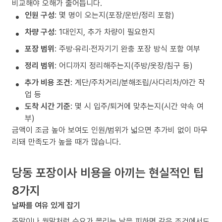
비교해야 오해가 줄어듭니다.
인원 구성
: 몇 명이 오는지(포장/운반/정리 포함)
차량 구성
: 1대인지, 추가 차량이 필요한지
포장 범위
: 주방·유리·전자기기 완충 포장 방식 포함 여부
정리 범위
: 어디까지 정리해주는지(주방/옷장/침구 등)
추가 비용 조건
: 계단/주차거리/분해조립/사다리차/야간 작
업 등
도착 시간 기준
: 몇 시 입주/퇴거에 맞추는지(시간 약속 여
부)
금액이 조금 높아 보여도 인원/범위가 넓으면 추가비 없이 마무
리돼 만족도가 높을 때가 많습니다.
당동 포장이사 비용을 아끼는 현실적인 팁
8가지
날짜를 여유 있게 잡기
주말이나 월말처럼 수요가 몰리는 날을 피하면 같은 조건에서도