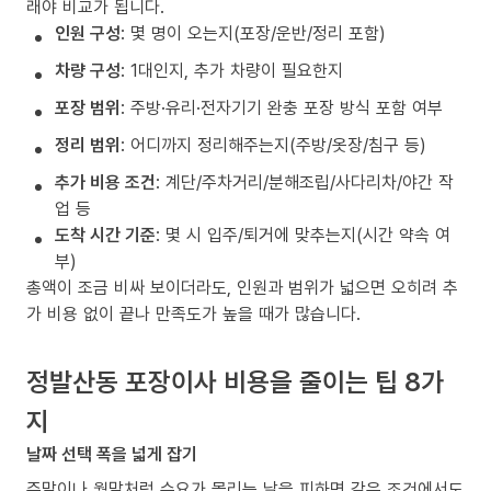
래야 비교가 됩니다.
인원 구성
: 몇 명이 오는지(포장/운반/정리 포함)
차량 구성
: 1대인지, 추가 차량이 필요한지
포장 범위
: 주방·유리·전자기기 완충 포장 방식 포함 여부
정리 범위
: 어디까지 정리해주는지(주방/옷장/침구 등)
추가 비용 조건
: 계단/주차거리/분해조립/사다리차/야간 작
업 등
도착 시간 기준
: 몇 시 입주/퇴거에 맞추는지(시간 약속 여
부)
총액이 조금 비싸 보이더라도, 인원과 범위가 넓으면 오히려 추
가 비용 없이 끝나 만족도가 높을 때가 많습니다.
정발산동 포장이사 비용을 줄이는 팁 8가
지
날짜 선택 폭을 넓게 잡기
주말이나 월말처럼 수요가 몰리는 날을 피하면 같은 조건에서도