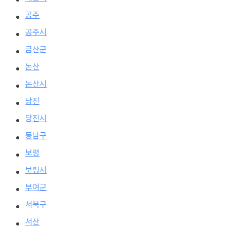
공주
공주시
금산군
논산
논산시
당진
당진시
동남구
보령
보령시
부여군
서북구
서산