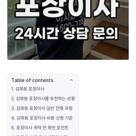
Table of contents
1
.
감북동 포장이사
2
.
감북동 포장이사를 추천하는 상황
3
.
감북동 포장이사 일반 진행 과정
4
.
감북동 포장이사 비용 산정 기준
5
.
포장이사 계약 전 확인 포인트