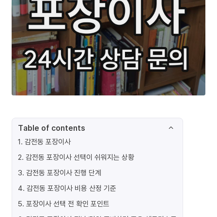
Table of contents
1
.
감전동 포장이사
2
.
감전동 포장이사 선택이 쉬워지는 상황
3
.
감전동 포장이사 진행 단계
4
.
감전동 포장이사 비용 산정 기준
5
.
포장이사 선택 전 확인 포인트