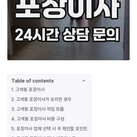
Table of contents
1
.
고색동 포장이사
2
.
고색동 포장이사가 유리한 경우
3
.
고색동 포장이사 작업 흐름
4
.
고색동 포장이사 비용 구성
5
.
포장이사 업체 선택 시 꼭 확인할 포인트