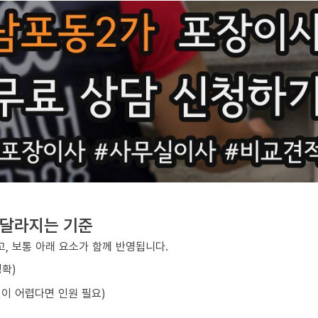
 달라지는 기준
, 보통 아래 요소가 함께 반영됩니다.
정확)
선이 어렵다면 인원 필요)