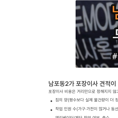
남포동2가 포장이사 견적이
포장이사 비용은 거리만으로 정해지지 않고
짐의 양(평수보다 실제 물건량이 더 
작업 인원 수(가구·가전이 많거나 동
엘리베이터/계단 작업 여부, 층수