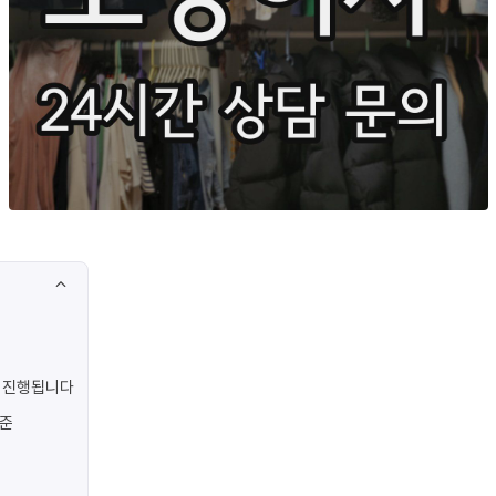
게 진행됩니다
기준