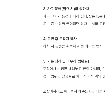
3. 가구 분해(필요 시)와 상하차
가구 크기와 동선에 따라 침대/장롱 등은 
운반 중 손상을 줄이려면 상차 순서와 고정
4. 운반 후 도착지 하차
하차 시 동선을 확보하고 큰 가구를 먼저
5. 기본 정리 및 마무리(범위별)
포장이사는 짐만 내려놓고 끝이 아니라, 
정리 범위는 상품별로 차이가 커서 계약 
포장이사라도 어디까지 해주는지는 다를 수