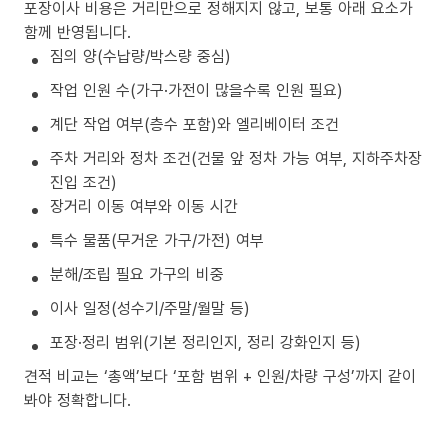
포장이사 비용은 거리만으로 정해지지 않고, 보통 아래 요소가
함께 반영됩니다.
짐의 양(수납량/박스량 중심)
작업 인원 수(가구·가전이 많을수록 인원 필요)
계단 작업 여부(층수 포함)와 엘리베이터 조건
주차 거리와 정차 조건(건물 앞 정차 가능 여부, 지하주차장
진입 조건)
장거리 이동 여부와 이동 시간
특수 물품(무거운 가구/가전) 여부
분해/조립 필요 가구의 비중
이사 일정(성수기/주말/월말 등)
포장·정리 범위(기본 정리인지, 정리 강화인지 등)
견적 비교는 ‘총액’보다 ‘포함 범위 + 인원/차량 구성’까지 같이
봐야 정확합니다.