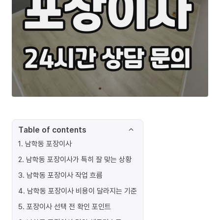
Table of contents
1
.
남학동 포장이사
2
.
남학동 포장이사가 특히 잘 맞는 상황
3
.
남학동 포장이사 작업 흐름
4
.
남학동 포장이사 비용이 달라지는 기준
5
.
포장이사 선택 전 확인 포인트