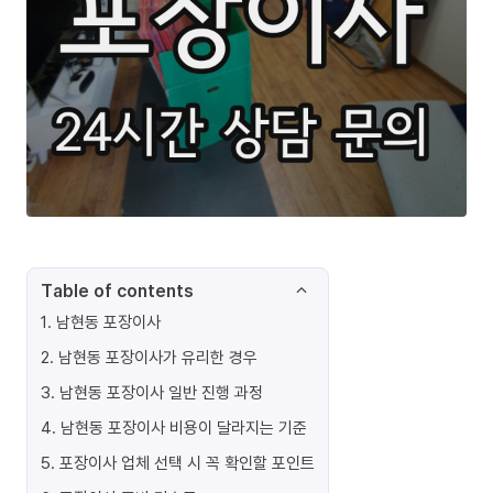
Table of contents
1
.
남현동 포장이사
2
.
남현동 포장이사가 유리한 경우
3
.
남현동 포장이사 일반 진행 과정
4
.
남현동 포장이사 비용이 달라지는 기준
5
.
포장이사 업체 선택 시 꼭 확인할 포인트