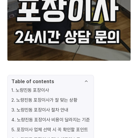
Table of contents
1
.
노량진동 포장이사
2
.
노량진동 포장이사가 잘 맞는 상황
3
.
노량진동 포장이사 절차 안내
4
.
노량진동 포장이사 비용이 달라지는 기준
5
.
포장이사 업체 선택 시 꼭 확인할 포인트