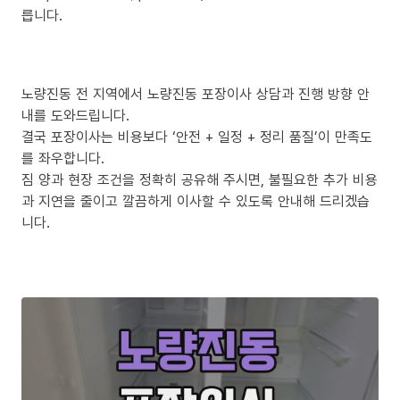
릅니다.
노량진동 전 지역에서 노량진동 포장이사 상담과 진행 방향 안
내를 도와드립니다.
결국 포장이사는 비용보다 ‘안전 + 일정 + 정리 품질’이 만족도
를 좌우합니다.
짐 양과 현장 조건을 정확히 공유해 주시면, 불필요한 추가 비용
과 지연을 줄이고 깔끔하게 이사할 수 있도록 안내해 드리겠습
니다.