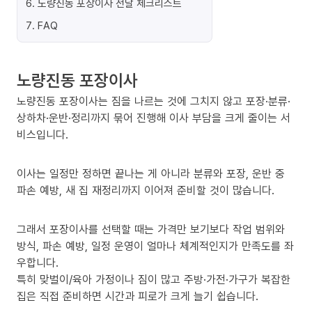
6
.
노량진동 포장이사 전날 체크리스트
7
.
FAQ
노량진동 포장이사
노량진동 포장이사는 짐을 나르는 것에 그치지 않고 포장·분류·
상하차·운반·정리까지 묶어 진행해 이사 부담을 크게 줄이는 서
비스입니다.
이사는 일정만 정하면 끝나는 게 아니라 분류와 포장, 운반 중
파손 예방, 새 집 재정리까지 이어져 준비할 것이 많습니다.
그래서 포장이사를 선택할 때는 가격만 보기보다 작업 범위와
방식, 파손 예방, 일정 운영이 얼마나 체계적인지가 만족도를 좌
우합니다.
특히 맞벌이/육아 가정이나 짐이 많고 주방·가전·가구가 복잡한
집은 직접 준비하면 시간과 피로가 크게 늘기 쉽습니다.