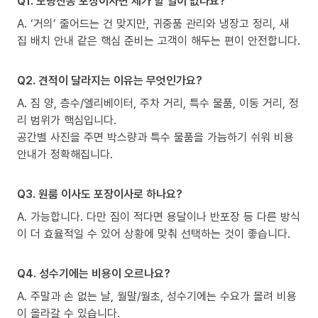
Q1. 노량진동 포장이사면 제가 할 일이 없나요?
A. ‘거의’ 줄어드는 건 맞지만, 귀중품 관리와 냉장고 정리, 새
집 배치 안내 같은 핵심 준비는 고객이 해두는 편이 안전합니다.
Q2. 견적이 달라지는 이유는 무엇인가요?
A. 짐 양, 층수/엘리베이터, 주차 거리, 특수 물품, 이동 거리, 정
리 범위가 핵심입니다.
공간별 사진을 주면 박스량과 특수 물품을 가늠하기 쉬워 비용
안내가 정확해집니다.
Q3. 원룸 이사도 포장이사로 하나요?
A. 가능합니다. 다만 짐이 적다면 용달이나 반포장 등 다른 방식
이 더 효율적일 수 있어 상황에 맞춰 선택하는 것이 좋습니다.
Q4. 성수기에는 비용이 오르나요?
A. 주말과 손 없는 날, 월말/월초, 성수기에는 수요가 몰려 비용
이 올라갈 수 있습니다.