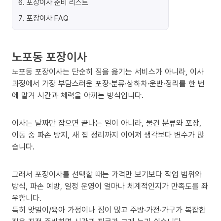
6
.
포장이사 준비 리스트
7
.
포장이사 FAQ
노포동 포장이사
노포동 포장이사는 단순히 짐을 옮기는 서비스가 아니라, 이사
과정에서 가장 부담스러운 포장·분류·상하차·운반·정리를 한 번
에 맡겨 시간과 체력을 아끼는 방식입니다.
이사는 날짜만 잡으면 끝나는 일이 아니라, 물건 분류와 포장,
이동 중 파손 방지, 새 집 정리까지 이어져 생각보다 변수가 많
습니다.
그래서 포장이사를 선택할 때는 가격만 보기보다 작업 범위와
방식, 파손 예방, 일정 운영이 얼마나 체계적인지가 만족도를 좌
우합니다.
특히 맞벌이/육아 가정이나 짐이 많고 주방·가전·가구가 복잡한