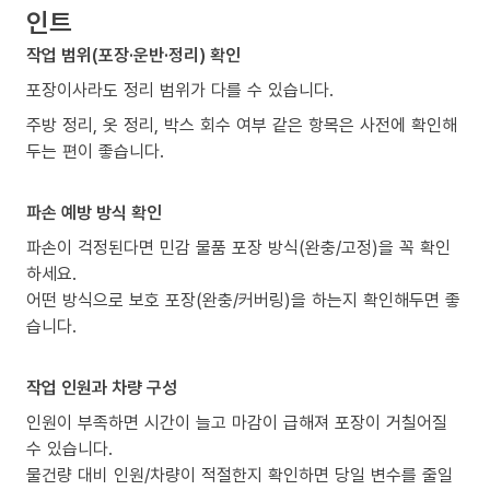
인트
작업 범위(포장·운반·정리) 확인
포장이사라도 정리 범위가 다를 수 있습니다.
주방 정리, 옷 정리, 박스 회수 여부 같은 항목은 사전에 확인해
두는 편이 좋습니다.
파손 예방 방식 확인
파손이 걱정된다면 민감 물품 포장 방식(완충/고정)을 꼭 확인
하세요.
어떤 방식으로 보호 포장(완충/커버링)을 하는지 확인해두면 좋
습니다.
작업 인원과 차량 구성
인원이 부족하면 시간이 늘고 마감이 급해져 포장이 거칠어질
수 있습니다.
물건량 대비 인원/차량이 적절한지 확인하면 당일 변수를 줄일