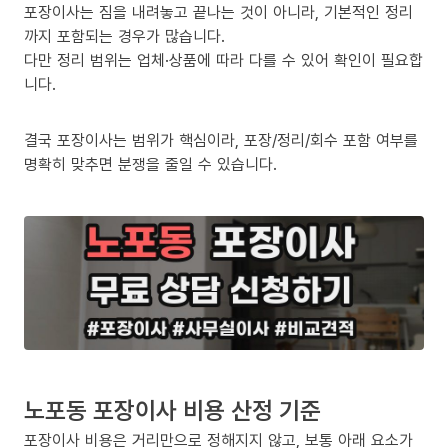
포장이사는 짐을 내려놓고 끝나는 것이 아니라, 기본적인 정리
까지 포함되는 경우가 많습니다.
다만 정리 범위는 업체·상품에 따라 다를 수 있어 확인이 필요합
니다.
결국 포장이사는 범위가 핵심이라, 포장/정리/회수 포함 여부를
명확히 맞추면 분쟁을 줄일 수 있습니다.
노포동 포장이사 비용 산정 기준
포장이사 비용은 거리만으로 정해지지 않고, 보통 아래 요소가