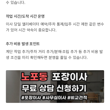
수 있습니다.
작업 시간/도착 시간 운영
이사 당일 엘리베이터 예약/주차 통제/입주 시간 제한 같은 변수
가 있어 시간 약속이 중요합니다.
추가 비용 발생 포인트
계단 작업 추가/주차 거리 추가/분해·조립 추가 등 추가 비용 발
생 조건을 미리 확인해두면 분쟁을 줄일 수 있습니다.