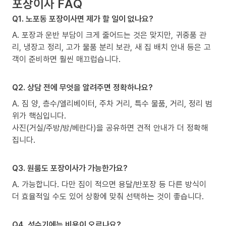
포장이사 FAQ
Q1. 노포동 포장이사면 제가 할 일이 없나요?
A. 포장과 운반 부담이 크게 줄어드는 것은 맞지만, 귀중품 관
리, 냉장고 정리, 고가 물품 분리 보관, 새 집 배치 안내 등은 고
객이 준비하면 훨씬 매끄럽습니다.
Q2. 상담 전에 무엇을 알려주면 정확하나요?
A. 짐 양, 층수/엘리베이터, 주차 거리, 특수 물품, 거리, 정리 범
위가 핵심입니다.
사진(거실/주방/방/베란다)을 공유하면 견적 안내가 더 정확해
집니다.
Q3. 원룸도 포장이사가 가능한가요?
A. 가능합니다. 다만 짐이 적으면 용달/반포장 등 다른 방식이
더 효율적일 수도 있어 상황에 맞춰 선택하는 것이 좋습니다.
Q4. 성수기에는 비용이 오르나요?