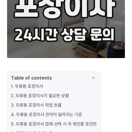
Table of contents
1
.
두류동 포장이사
2
.
두류동 포장이사가 필요한 상황
3
.
두류동 포장이사 작업 흐름
4
.
두류동 포장이사 견적이 달라지는 기준
5
.
두류동 포장이사 업체 선택 시 꼭 확인할 포인트