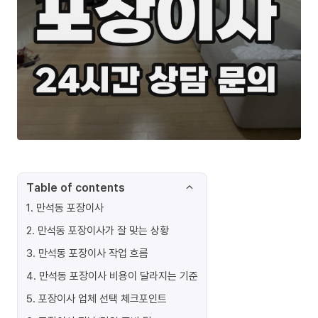
Table of contents
1
.
만석동 포장이사
2
.
만석동 포장이사가 잘 맞는 상황
3
.
만석동 포장이사 작업 흐름
4
.
만석동 포장이사 비용이 달라지는 기준
5
.
포장이사 업체 선택 체크포인트