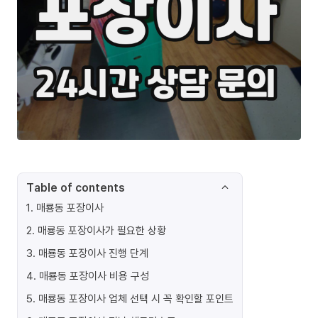
Table of contents
1
.
매룡동 포장이사
2
.
매룡동 포장이사가 필요한 상황
3
.
매룡동 포장이사 진행 단계
4
.
매룡동 포장이사 비용 구성
5
.
매룡동 포장이사 업체 선택 시 꼭 확인할 포인트