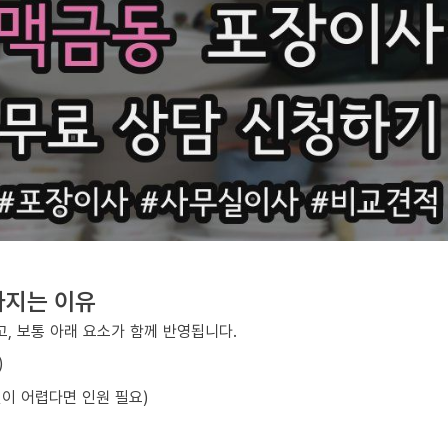
라지는 이유
, 보통 아래 요소가 함께 반영됩니다.
)
선이 어렵다면 인원 필요)