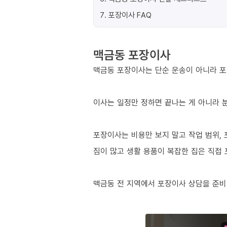
7
.
포장이사 FAQ
맥금동 포장이사
맥금동 포장이사는 단순 운송이 아니라 포
이사는 일정만 정하면 끝나는 게 아니라 분
포장이사는 비용만 보지 말고 작업 범위, 
짐이 많고 생활 용품이 복잡한 집은 직접
맥금동 전 지역에서 포장이사 상담을 준비