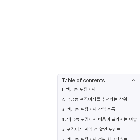
Table of contents
1
.
맥금동 포장이사
2
.
맥금동 포장이사를 추천하는 상황
3
.
맥금동 포장이사 작업 흐름
4
.
맥금동 포장이사 비용이 달라지는 이유
5
.
포장이사 계약 전 확인 포인트
6
.
맥금동 포장이사 전날 체크리스트