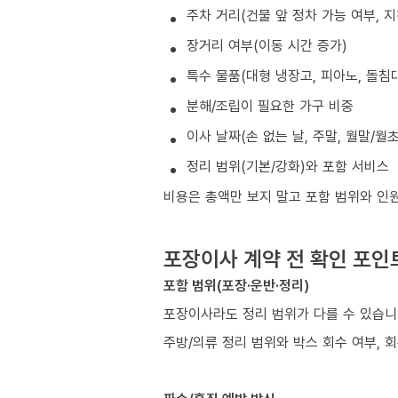
주차 거리(건물 앞 정차 가능 여부, 
장거리 여부(이동 시간 증가)
특수 물품(대형 냉장고, 피아노, 돌침대
분해/조립이 필요한 가구 비중
이사 날짜(손 없는 날, 주말, 월말/월
정리 범위(기본/강화)와 포함 서비스
비용은 총액만 보지 말고 포함 범위와 인
포장이사 계약 전 확인 포인
포함 범위(포장·운반·정리)
포장이사라도 정리 범위가 다를 수 있습니
주방/의류 정리 범위와 박스 회수 여부, 