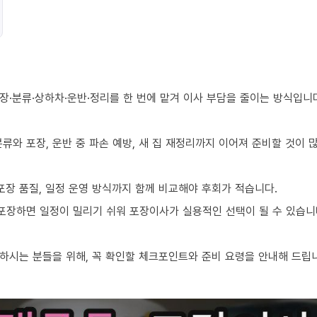
장·분류·상하차·운반·정리를 한 번에 맡겨 이사 부담을 줄이는 방식입니
류와 포장, 운반 중 파손 예방, 새 집 재정리까지 이어져 준비할 것이 
포장 품질, 일정 운영 방식까지 함께 비교해야 후회가 적습니다.
 포장하면 일정이 밀리기 쉬워 포장이사가 실용적인 선택이 될 수 있습니
하시는 분들을 위해, 꼭 확인할 체크포인트와 준비 요령을 안내해 드립