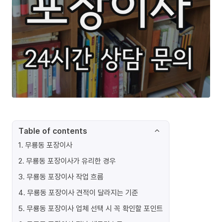
Table of contents
1
.
무룡동 포장이사
2
.
무룡동 포장이사가 유리한 경우
3
.
무룡동 포장이사 작업 흐름
4
.
무룡동 포장이사 견적이 달라지는 기준
5
.
무룡동 포장이사 업체 선택 시 꼭 확인할 포인트