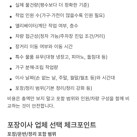
실제 물건량(평수보다 더 정확한 기준)
작업 인원 수(가구·가전이 많을수록 인원 필요)
엘리베이터/계단 작업 여부, 층수
차량 접근성(정차 가능/주차장 진입 조건/거리)
장거리 이동 여부와 이동 시간
특수 물품 유무(대형 냉장고, 피아노, 돌침대 등)
가구 분해·조립 작업량
이사 날짜(손 없는 날, 주말, 월말/월초 등)와 시간대
포장/정리 범위(기본 정리/정리 강화 등)
비용은 총액만 보지 말고 포함 범위와 인원/차량 구성을 함께 비
교하는 것이 안전합니다.
포장이사 업체 선택 체크포인트
포장/운반/정리 포함 범위