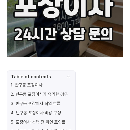
Table of contents
1
.
반구동 포장이사
2
.
반구동 포장이사가 유리한 경우
3
.
반구동 포장이사 작업 흐름
4
.
반구동 포장이사 비용 구성
5
.
포장이사 선택 전 확인 포인트