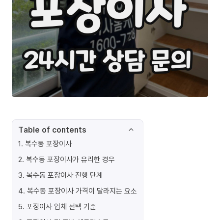
Table of contents
1
.
복수동 포장이사
2
.
복수동 포장이사가 유리한 경우
3
.
복수동 포장이사 진행 단계
4
.
복수동 포장이사 가격이 달라지는 요소
5
.
포장이사 업체 선택 기준