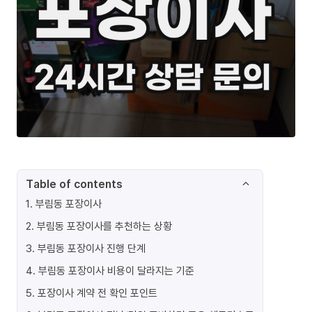
Table of contents
1
.
부림동 포장이사
2
.
부림동 포장이사를 추천하는 상황
3
.
부림동 포장이사 진행 단계
4
.
부림동 포장이사 비용이 달라지는 기준
5
.
포장이사 계약 전 확인 포인트