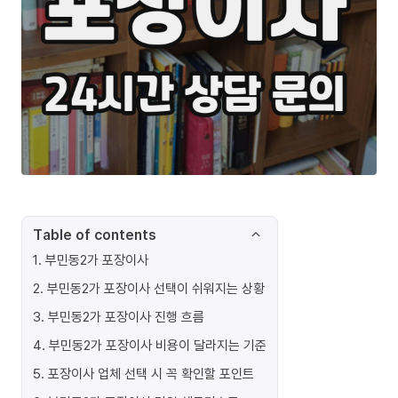
Table of contents
1
.
부민동2가 포장이사
2
.
부민동2가 포장이사 선택이 쉬워지는 상황
3
.
부민동2가 포장이사 진행 흐름
4
.
부민동2가 포장이사 비용이 달라지는 기준
5
.
포장이사 업체 선택 시 꼭 확인할 포인트