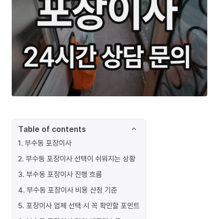
Table of contents
1
.
부수동 포장이사
2
.
부수동 포장이사 선택이 쉬워지는 상황
3
.
부수동 포장이사 진행 흐름
4
.
부수동 포장이사 비용 산정 기준
5
.
포장이사 업체 선택 시 꼭 확인할 포인트