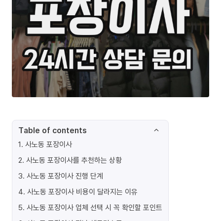
Table of contents
1
.
사노동 포장이사
2
.
사노동 포장이사를 추천하는 상황
3
.
사노동 포장이사 진행 단계
4
.
사노동 포장이사 비용이 달라지는 이유
5
.
사노동 포장이사 업체 선택 시 꼭 확인할 포인트