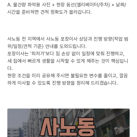
A. 물건량 파악용 사진 + 현장 동선(엘리베이터/주차) + 날짜/
시간을 준비하면 견적 정확도가 올라갑니다.
사노동 전 지역에서 사노동 포장이사 상담과 진행 방향(작업 범
위/일정/견적 기준) 안내를 도와드립니다.
포장이사는 ‘최저가’보다 짐 손상 없이 일정에 맞춰 진행하고,
새 집에서 빠르게 생활을 시작할 수 있게 해주는 것이 핵심입니
다.
현장 조건을 미리 공유해 주시면 불필요한 변수를 줄이고, 깔끔
하게 이사할 수 있도록 진행 방향을 정리해 드리겠습니다.