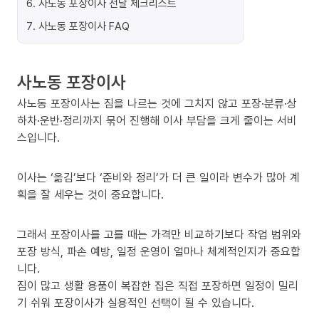
6
.
사노동 포장이사 전날 체크리스트
7
.
사노동 포장이사 FAQ
사노동 포장이사
사노동 포장이사는 짐을 나르는 것에 그치지 않고 포장·분류·상
하차·운반·정리까지 묶어 진행해 이사 부담을 크게 줄이는 서비
스입니다.
이사는 ‘옮김’보다 ‘준비와 정리’가 더 큰 일이라 변수가 많아 계
획을 잘 세우는 것이 중요합니다.
그래서 포장이사를 고를 때는 가격만 비교하기보다 작업 범위와
포장 방식, 파손 예방, 일정 운영이 얼마나 체계적인지가 중요합
니다.
짐이 많고 생활 용품이 복잡한 집은 직접 포장하면 일정이 밀리
기 쉬워 포장이사가 실용적인 선택이 될 수 있습니다.