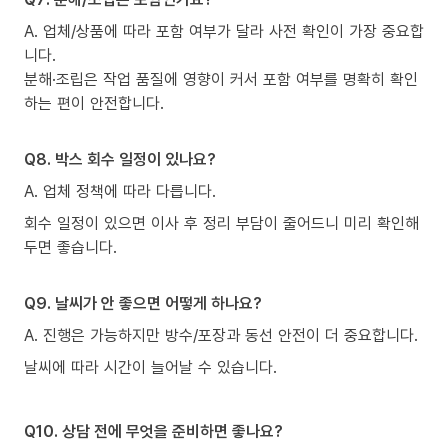
A. 업체/상품에 따라 포함 여부가 달라 사전 확인이 가장 중요합
니다.
분해·조립은 작업 품질에 영향이 커서 포함 여부를 명확히 확인
하는 편이 안전합니다.
Q8. 박스 회수 일정이 있나요?
A. 업체 정책에 따라 다릅니다.
회수 일정이 있으면 이사 후 정리 부담이 줄어드니 미리 확인해
두면 좋습니다.
Q9. 날씨가 안 좋으면 어떻게 하나요?
A. 진행은 가능하지만 방수/포장과 동선 안전이 더 중요합니다.
날씨에 따라 시간이 늘어날 수 있습니다.
Q10. 상담 전에 무엇을 준비하면 좋나요?