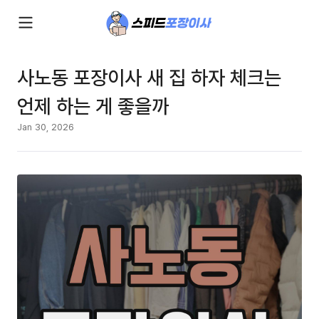
사노동 포장이사 새 집 하자 체크는
언제 하는 게 좋을까
Jan 30, 2026