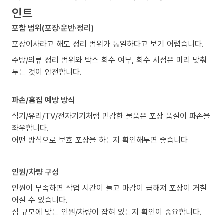
인트
포함 범위(포장·운반·정리)
포장이사라고 해도 정리 범위가 동일하다고 보기 어렵습니다.
주방/의류 정리 범위와 박스 회수 여부, 회수 시점은 미리 맞춰
두는 것이 안전합니다.
파손/흠집 예방 방식
식기/유리/TV/전자기기처럼 민감한 물품은 포장 품질이 파손을
좌우합니다.
어떤 방식으로 보호 포장을 하는지 확인해두면 좋습니다
인원/차량 구성
인원이 부족하면 작업 시간이 늘고 마감이 급해져 포장이 거칠
어질 수 있습니다.
짐 규모에 맞는 인원/차량이 잡혀 있는지 확인이 중요합니다.