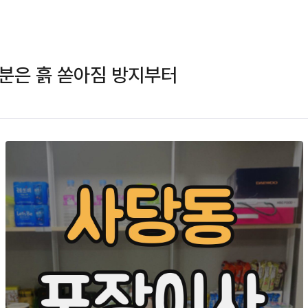
분은 흙 쏟아짐 방지부터