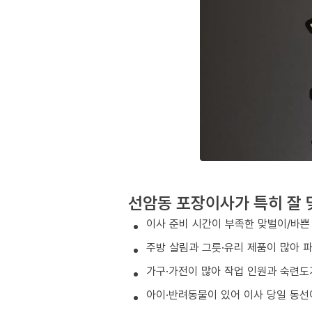
선암동 포장이사가 특히 잘 
이사 준비 시간이 부족한 맞벌이/바쁜
주방 살림과 그릇·유리 제품이 많아 
가구·가전이 많아 작업 인원과 숙련도
아이·반려동물이 있어 이사 당일 동선