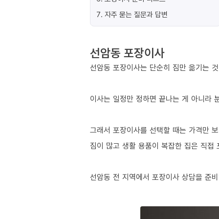
7
.
자주 묻는 질문과 답변
선암동 포장이사
선암동 포장이사는 단순히 짐만 옮기는 것이
이사는 일정만 정하면 끝나는 게 아니라 분
그래서 포장이사를 선택할 때는 가격만 보
짐이 많고 생활 용품이 복잡한 집은 직접
선암동 전 지역에서 포장이사 상담을 준비