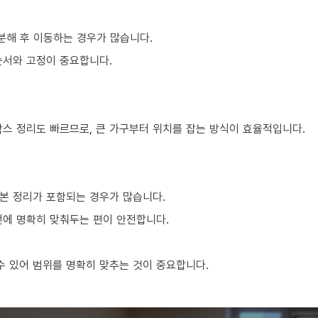
분해 후 이동하는 경우가 많습니다.
순서와 고정이 중요합니다.
박스 정리도 빠르므로, 큰 가구부터 위치를 잡는 방식이 효율적입니다.
본 정리가 포함되는 경우가 많습니다.
전에 명확히 맞춰두는 편이 안전합니다.
 있어 범위를 명확히 맞추는 것이 중요합니다.