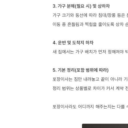
3. 가구 분해(필요 시) 및 상하차
가구 크기와 동선에 따라 침대/장롱 등은 
이동 중 흔들림과 찍힘을 줄이도록 상차 
4. 운반 및 도착지 하차
새 집에서는 가구 배치가 먼저 정해져야 
5. 기본 정리(포함 범위에 따라)
포장이사는 짐만 내려놓고 끝이 아니라 기
정리 범위는 상품별로 차이가 커서 계약 
포장이사라도 어디까지 해주는지는 다를 수