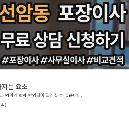
라지는 요소
과 범위가 함께 반영되어 달라질 수 있습니다.
정확)