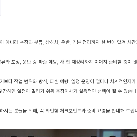
 아니라 포장과 분류, 상하차, 운반, 기본 정리까지 한 번에 맡겨 시
류와 포장, 운반 중 파손 예방, 새 집 재정리까지 이어져 준비할 것이 
기보다 작업 범위와 방식, 파손 예방, 일정 운영이 얼마나 체계적인지가
 포장하면 일정이 밀리기 쉬워 포장이사가 실용적인 선택이 될 수 있습니
하시는 분들을 위해, 꼭 확인할 체크포인트와 준비 요령을 안내해 드립