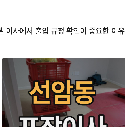
 이사에서 출입 규정 확인이 중요한 이유