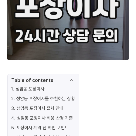
Table of contents
1
.
성암동 포장이사
2
.
성암동 포장이사를 추천하는 상황
3
.
성암동 포장이사 절차 안내
4
.
성암동 포장이사 비용 산정 기준
5
.
포장이사 계약 전 확인 포인트