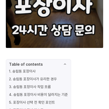
Table of contents
1
.
송림동 포장이사
2
.
송림동 포장이사가 유리한 경우
3
.
송림동 포장이사 작업 흐름
4
.
송림동 포장이사 비용이 달라지는 기준
5
.
포장이사 선택 전 확인 포인트