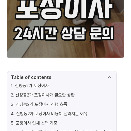
Table of contents
1
.
신창동2가 포장이사
2
.
신창동2가 포장이사가 필요한 상황
3
.
신창동2가 포장이사 진행 흐름
4
.
신창동2가 포장이사 비용이 달라지는 이유
5
.
포장이사 업체 선택 기준