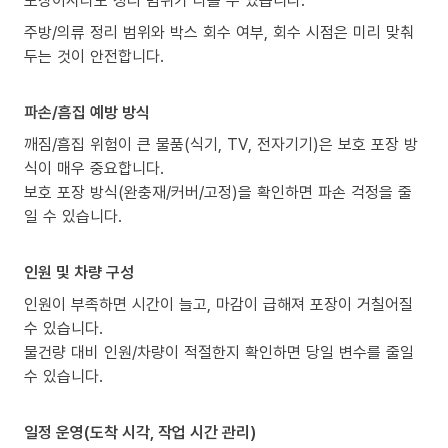
주방/의류 정리 범위와 박스 회수 여부, 회수 시점은 미리 맞춰
두는 것이 안전합니다.
파손/흠집 예방 방식
깨짐/흠집 위험이 큰 물품(식기, TV, 전자기기)은 보호 포장 방
식이 매우 중요합니다.
보호 포장 방식(완충재/커버/고정)을 확인하면 파손 걱정을 줄
일 수 있습니다.
인원 및 차량 구성
인원이 부족하면 시간이 늘고, 마감이 급해져 포장이 거칠어질
수 있습니다.
물건량 대비 인원/차량이 적절한지 확인하면 당일 변수를 줄일
수 있습니다.
일정 운영(도착 시각, 작업 시간 관리)