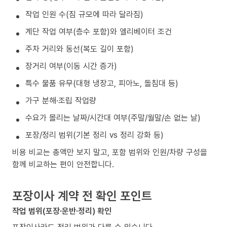
작업 인원 수(짐 규모에 따라 달라짐)
계단 작업 여부(층수 포함)와 엘리베이터 조건
주차 거리와 동선(복도 길이 포함)
장거리 여부(이동 시간 증가)
특수 물품 유무(대형 냉장고, 피아노, 돌침대 등)
가구 분해·조립 작업량
수요가 몰리는 날짜/시간대 여부(주말/월말/손 없는 날)
포장/정리 범위(기본 정리 vs 정리 강화 등)
비용 비교는 총액만 보지 말고, 포함 범위와 인원/차량 구성을
함께 비교하는 편이 안전합니다.
포장이사 계약 전 확인 포인트
작업 범위(포장·운반·정리) 확인
포장이사라도 정리 범위가 다를 수 있습니다.