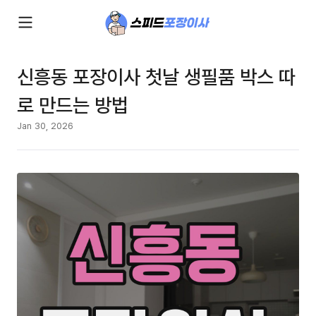
신흥동 포장이사 첫날 생필품 박스 따
로 만드는 방법
Jan 30, 2026