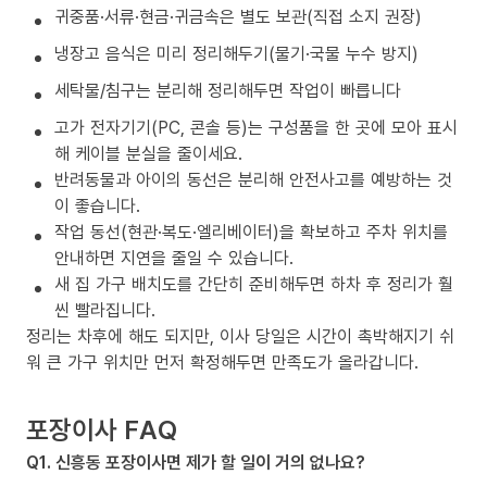
귀중품·서류·현금·귀금속은 별도 보관(직접 소지 권장)
냉장고 음식은 미리 정리해두기(물기·국물 누수 방지)
세탁물/침구는 분리해 정리해두면 작업이 빠릅니다
고가 전자기기(PC, 콘솔 등)는 구성품을 한 곳에 모아 표시
해 케이블 분실을 줄이세요.
반려동물과 아이의 동선은 분리해 안전사고를 예방하는 것
이 좋습니다.
작업 동선(현관·복도·엘리베이터)을 확보하고 주차 위치를
안내하면 지연을 줄일 수 있습니다.
새 집 가구 배치도를 간단히 준비해두면 하차 후 정리가 훨
씬 빨라집니다.
정리는 차후에 해도 되지만, 이사 당일은 시간이 촉박해지기 쉬
워 큰 가구 위치만 먼저 확정해두면 만족도가 올라갑니다.
포장이사 FAQ
Q1. 신흥동 포장이사면 제가 할 일이 거의 없나요?