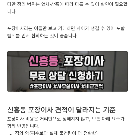
다만 정리 범위는 업체·상품에 따라 다를 수 있어 확인이 필요합
니다.
포장이사라는 이름만 보고 기대하면 차이가 생길 수 있어 포함
범위를 먼저 합의하는 것이 좋습니다.
신흥동 포장이사 견적이 달라지는 기준
포장이사 비용은 거리만으로 정해지지 않고, 보통 아래 요소가
함께 반영됩니다.
짐의 양(평수보다 실제 물건량이 더 정확함)