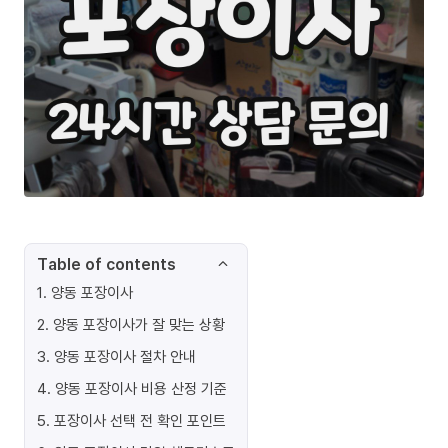
Table of contents
1
.
양동 포장이사
2
.
양동 포장이사가 잘 맞는 상황
3
.
양동 포장이사 절차 안내
4
.
양동 포장이사 비용 산정 기준
5
.
포장이사 선택 전 확인 포인트