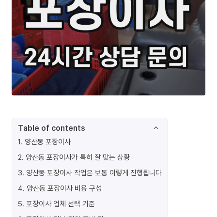
Table of contents
1
.
양산동 포장이사
2
.
양산동 포장이사가 특히 잘 맞는 상황
3
.
양산동 포장이사 작업은 보통 이렇게 진행됩니다
4
.
양산동 포장이사 비용 구성
5
.
포장이사 업체 선택 기준