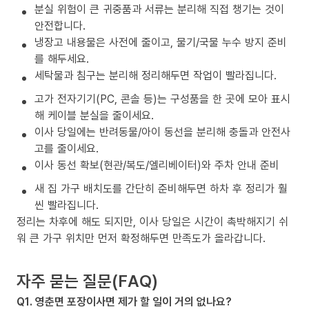
분실 위험이 큰 귀중품과 서류는 분리해 직접 챙기는 것이
안전합니다.
냉장고 내용물은 사전에 줄이고, 물기/국물 누수 방지 준비
를 해두세요.
세탁물과 침구는 분리해 정리해두면 작업이 빨라집니다.
고가 전자기기(PC, 콘솔 등)는 구성품을 한 곳에 모아 표시
해 케이블 분실을 줄이세요.
이사 당일에는 반려동물/아이 동선을 분리해 충돌과 안전사
고를 줄이세요.
이사 동선 확보(현관/복도/엘리베이터)와 주차 안내 준비
새 집 가구 배치도를 간단히 준비해두면 하차 후 정리가 훨
씬 빨라집니다.
정리는 차후에 해도 되지만, 이사 당일은 시간이 촉박해지기 쉬
워 큰 가구 위치만 먼저 확정해두면 만족도가 올라갑니다.
자주 묻는 질문(FAQ)
Q1. 영춘면 포장이사면 제가 할 일이 거의 없나요?