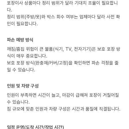
포장이사 상품마다 정리 범위가 달라 기대치 조율이 필요합니
다.
정리 범위(주방/옷)와 박스 회수 여부는 업체마다 달라 사전 확
인이 필요합니다.
파손 예방 방식
깨짐/흠집 위험이 큰 물품(식기, TV, 전자기기)은 보호 포장 방
식이 매우 중요합니다.
보호 포장 방식(완충재/커버/고정)을 확인하면 파손 걱정을 줄
일 수 있습니다.
인원 및 차량 구성
인원이 부족하면 시간이 늘고, 마감이 급해져 포장이 거칠어질
수 있습니다.
짐 규모에 맞춘 인원과 차량 구성은 시간과 품질에 직결됩니다.
일정 운영(도착 시간/작업 시간)