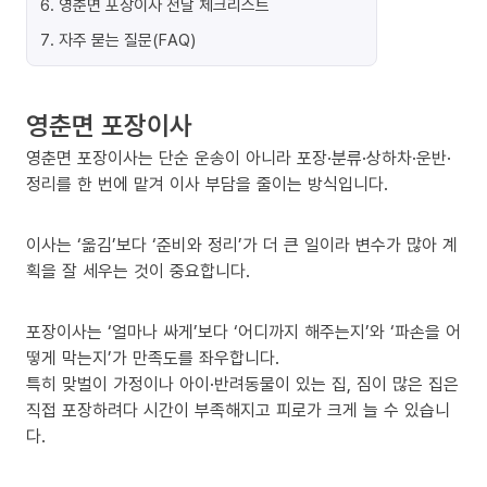
6
.
영춘면 포장이사 전날 체크리스트
7
.
자주 묻는 질문(FAQ)
영춘면 포장이사
영춘면 포장이사는 단순 운송이 아니라 포장·분류·상하차·운반·
정리를 한 번에 맡겨 이사 부담을 줄이는 방식입니다.
이사는 ‘옮김’보다 ‘준비와 정리’가 더 큰 일이라 변수가 많아 계
획을 잘 세우는 것이 중요합니다.
포장이사는 ‘얼마나 싸게’보다 ‘어디까지 해주는지’와 ‘파손을 어
떻게 막는지’가 만족도를 좌우합니다.
특히 맞벌이 가정이나 아이·반려동물이 있는 집, 짐이 많은 집은
직접 포장하려다 시간이 부족해지고 피로가 크게 늘 수 있습니
다.