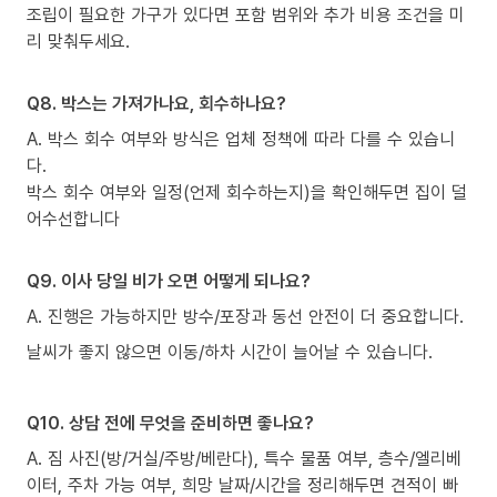
조립이 필요한 가구가 있다면 포함 범위와 추가 비용 조건을 미
리 맞춰두세요.
Q8. 박스는 가져가나요, 회수하나요?
A. 박스 회수 여부와 방식은 업체 정책에 따라 다를 수 있습니
다.
박스 회수 여부와 일정(언제 회수하는지)을 확인해두면 집이 덜
어수선합니다
Q9. 이사 당일 비가 오면 어떻게 되나요?
A. 진행은 가능하지만 방수/포장과 동선 안전이 더 중요합니다.
날씨가 좋지 않으면 이동/하차 시간이 늘어날 수 있습니다.
Q10. 상담 전에 무엇을 준비하면 좋나요?
A. 짐 사진(방/거실/주방/베란다), 특수 물품 여부, 층수/엘리베
이터, 주차 가능 여부, 희망 날짜/시간을 정리해두면 견적이 빠