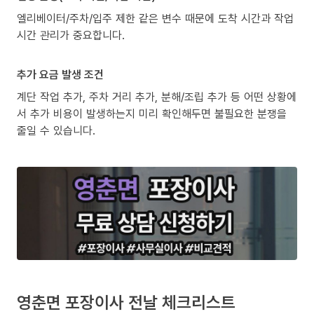
엘리베이터/주차/입주 제한 같은 변수 때문에 도착 시간과 작업
시간 관리가 중요합니다.
추가 요금 발생 조건
계단 작업 추가, 주차 거리 추가, 분해/조립 추가 등 어떤 상황에
서 추가 비용이 발생하는지 미리 확인해두면 불필요한 분쟁을
줄일 수 있습니다.
영춘면 포장이사 전날 체크리스트