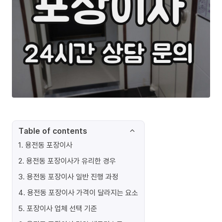
Table of contents
1
.
용전동 포장이사
2
.
용전동 포장이사가 유리한 경우
3
.
용전동 포장이사 일반 진행 과정
4
.
용전동 포장이사 가격이 달라지는 요소
5
.
포장이사 업체 선택 기준