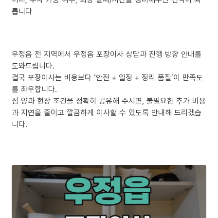
릅니다
우정읍 전 지역에서 우정읍 포장이사 상담과 진행 방향 안내를
도와드립니다.
결국 포장이사는 비용보다 ‘안전 + 일정 + 정리 품질’이 만족도
를 좌우합니다.
짐 양과 현장 조건을 정확히 공유해 주시면, 불필요한 추가 비용
과 지연을 줄이고 깔끔하게 이사할 수 있도록 안내해 드리겠습
니다.