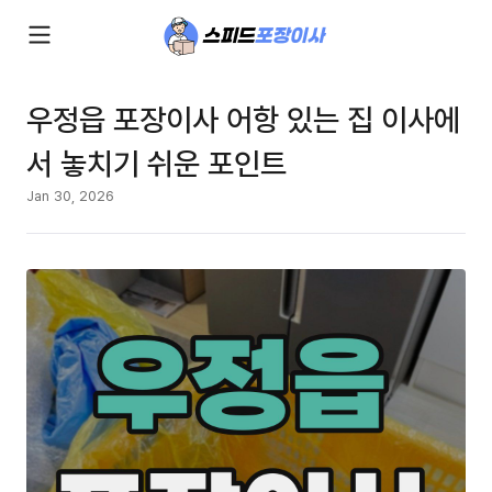
우정읍 포장이사 어항 있는 집 이사에
서 놓치기 쉬운 포인트
Jan 30, 2026