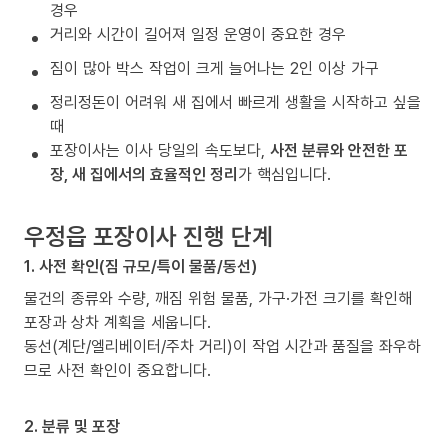
경우
거리와 시간이 길어져 일정 운영이 중요한 경우
짐이 많아 박스 작업이 크게 늘어나는 2인 이상 가구
정리정돈이 어려워 새 집에서 빠르게 생활을 시작하고 싶을
때
포장이사는 이사 당일의 속도보다,
사전 분류와 안전한 포
장, 새 집에서의 효율적인 정리
가 핵심입니다.
우정읍 포장이사 진행 단계
1. 사전 확인(짐 규모/특이 물품/동선)
물건의 종류와 수량, 깨짐 위험 물품, 가구·가전 크기를 확인해
포장과 상차 계획을 세웁니다.
동선(계단/엘리베이터/주차 거리)이 작업 시간과 품질을 좌우하
므로 사전 확인이 중요합니다.
2. 분류 및 포장