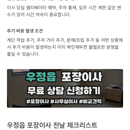
이사 당일 엘리베이터 예약, 주차 통제, 입주 시간 제한 같은 변
수가 있어 시간 약속이 중요합니다.
추가 비용 발생 조건
계단 작업 추가, 주차 거리 추가, 분해/조립 추가 등 어떤 상황에
서 추가 비용이 발생하는지 미리 확인해두면 불필요한 분쟁을
줄일 수 있습니다.
우정읍 포장이사 전날 체크리스트