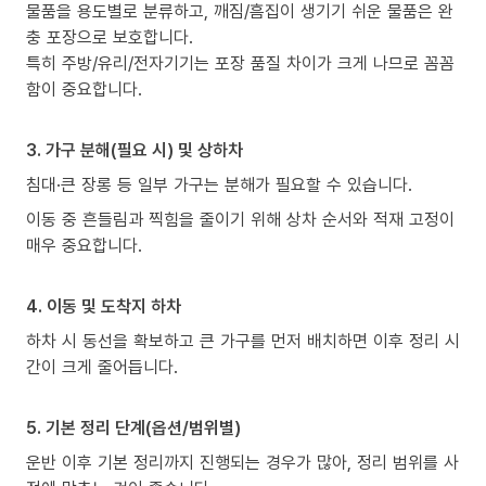
물품을 용도별로 분류하고, 깨짐/흠집이 생기기 쉬운 물품은 완
충 포장으로 보호합니다.
특히 주방/유리/전자기기는 포장 품질 차이가 크게 나므로 꼼꼼
함이 중요합니다.
3. 가구 분해(필요 시) 및 상하차
침대·큰 장롱 등 일부 가구는 분해가 필요할 수 있습니다.
이동 중 흔들림과 찍힘을 줄이기 위해 상차 순서와 적재 고정이
매우 중요합니다.
4. 이동 및 도착지 하차
하차 시 동선을 확보하고 큰 가구를 먼저 배치하면 이후 정리 시
간이 크게 줄어듭니다.
5. 기본 정리 단계(옵션/범위별)
운반 이후 기본 정리까지 진행되는 경우가 많아, 정리 범위를 사