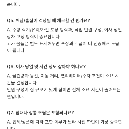
습니다.
Q5. 깨짐/흠집이 걱정될 때 체크할 건 뭔가요?
A. 주방 식기/유리/가전 포장 방식과, 작업 인원 구성, 이사 당일
상차 고정 방식이 중요합니다.
고가 물품은 별도 표시해두면 포장과 취급이 더 신중해져 도움
이 됩니다.
Q6. 이사 당일 몇 시간 정도 잡아야 하나요?
A. 물건량과 동선, 이동 거리, 엘리베이터/주차 조건이 소요 시
간을 결정합니다.
인원 구성이 짐 규모에 맞게 잡히면 전체 소요 시간이 줄어드는
편입니다.
Q7. 침대나 장롱 조립은 포함되나요?
A. 업체/상품에 따라 포함 여부가 달라 사전 확인이 가장 중요합
니다.