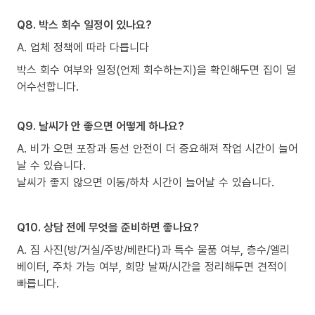
Q8. 박스 회수 일정이 있나요?
A. 업체 정책에 따라 다릅니다
박스 회수 여부와 일정(언제 회수하는지)을 확인해두면 집이 덜
어수선합니다.
Q9. 날씨가 안 좋으면 어떻게 하나요?
A. 비가 오면 포장과 동선 안전이 더 중요해져 작업 시간이 늘어
날 수 있습니다.
날씨가 좋지 않으면 이동/하차 시간이 늘어날 수 있습니다.
Q10. 상담 전에 무엇을 준비하면 좋나요?
A. 짐 사진(방/거실/주방/베란다)과 특수 물품 여부, 층수/엘리
베이터, 주차 가능 여부, 희망 날짜/시간을 정리해두면 견적이
빠릅니다.