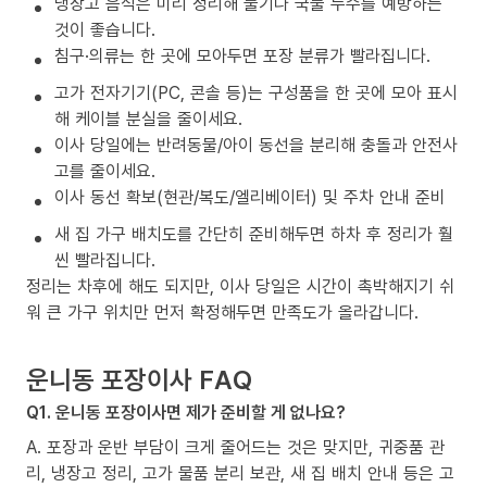
냉장고 음식은 미리 정리해 물기나 국물 누수를 예방하는
것이 좋습니다.
침구·의류는 한 곳에 모아두면 포장 분류가 빨라집니다.
고가 전자기기(PC, 콘솔 등)는 구성품을 한 곳에 모아 표시
해 케이블 분실을 줄이세요.
이사 당일에는 반려동물/아이 동선을 분리해 충돌과 안전사
고를 줄이세요.
이사 동선 확보(현관/복도/엘리베이터) 및 주차 안내 준비
새 집 가구 배치도를 간단히 준비해두면 하차 후 정리가 훨
씬 빨라집니다.
정리는 차후에 해도 되지만, 이사 당일은 시간이 촉박해지기 쉬
워 큰 가구 위치만 먼저 확정해두면 만족도가 올라갑니다.
운니동 포장이사 FAQ
Q1. 운니동 포장이사면 제가 준비할 게 없나요?
A. 포장과 운반 부담이 크게 줄어드는 것은 맞지만, 귀중품 관
리, 냉장고 정리, 고가 물품 분리 보관, 새 집 배치 안내 등은 고