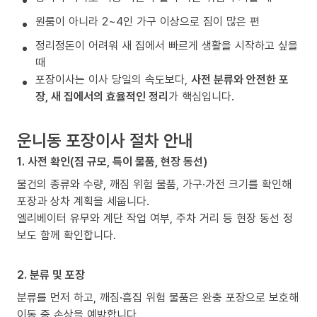
원룸이 아니라 2~4인 가구 이상으로 짐이 많은 편
정리정돈이 어려워 새 집에서 빠르게 생활을 시작하고 싶을
때
포장이사는 이사 당일의 속도보다,
사전 분류와 안전한 포
장, 새 집에서의 효율적인 정리
가 핵심입니다.
운니동 포장이사 절차 안내
1. 사전 확인(짐 규모, 특이 물품, 현장 동선)
물건의 종류와 수량, 깨짐 위험 물품, 가구·가전 크기를 확인해
포장과 상차 계획을 세웁니다.
엘리베이터 유무와 계단 작업 여부, 주차 거리 등 현장 동선 정
보도 함께 확인합니다.
2. 분류 및 포장
분류를 먼저 하고, 깨짐·흠집 위험 물품은 완충 포장으로 보호해
이동 중 손상을 예방합니다.