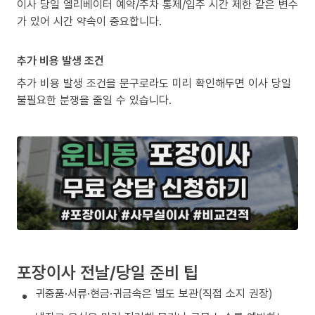
이사 당일 엘리베이터 예약/주차 통제/입주 시간 제한 같은 변수
가 있어 시간 약속이 중요합니다.
추가 비용 발생 조건
추가 비용 발생 조건을 문구로라도 미리 확인해두면 이사 당일
불필요한 분쟁을 줄일 수 있습니다.
포장이사 전날/당일 준비 팁
귀중품·서류·현금·귀금속은 별도 보관(직접 소지 권장)