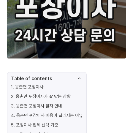
Table of contents
1
.
웅촌면 포장이사
2
.
웅촌면 포장이사가 잘 맞는 상황
3
.
웅촌면 포장이사 절차 안내
4
.
웅촌면 포장이사 비용이 달라지는 이유
5
.
포장이사 업체 선택 기준