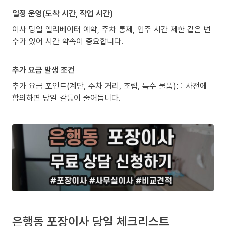
일정 운영(도착 시간, 작업 시간)
이사 당일 엘리베이터 예약, 주차 통제, 입주 시간 제한 같은 변
수가 있어 시간 약속이 중요합니다.
추가 요금 발생 조건
추가 요금 포인트(계단, 주차 거리, 조립, 특수 물품)를 사전에
합의하면 당일 갈등이 줄어듭니다.
은행동 포장이사 당일 체크리스트