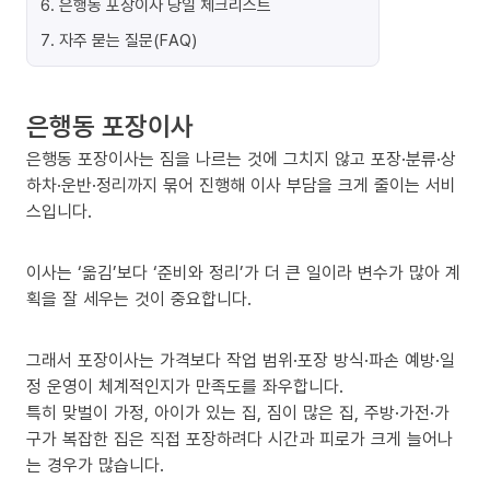
6
.
은행동 포장이사 당일 체크리스트
7
.
자주 묻는 질문(FAQ)
은행동 포장이사
은행동 포장이사는 짐을 나르는 것에 그치지 않고 포장·분류·상
하차·운반·정리까지 묶어 진행해 이사 부담을 크게 줄이는 서비
스입니다.
이사는 ‘옮김’보다 ‘준비와 정리’가 더 큰 일이라 변수가 많아 계
획을 잘 세우는 것이 중요합니다.
그래서 포장이사는 가격보다 작업 범위·포장 방식·파손 예방·일
정 운영이 체계적인지가 만족도를 좌우합니다.
특히 맞벌이 가정, 아이가 있는 집, 짐이 많은 집, 주방·가전·가
구가 복잡한 집은 직접 포장하려다 시간과 피로가 크게 늘어나
는 경우가 많습니다.