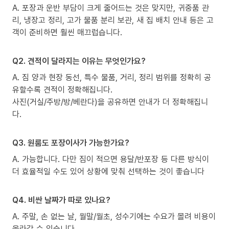
A. 포장과 운반 부담이 크게 줄어드는 것은 맞지만, 귀중품 관
리, 냉장고 정리, 고가 물품 분리 보관, 새 집 배치 안내 등은 고
객이 준비하면 훨씬 매끄럽습니다.
Q2. 견적이 달라지는 이유는 무엇인가요?
A. 짐 양과 현장 동선, 특수 물품, 거리, 정리 범위를 정확히 공
유할수록 견적이 정확해집니다.
사진(거실/주방/방/베란다)을 공유하면 안내가 더 정확해집니
다.
Q3. 원룸도 포장이사가 가능한가요?
A. 가능합니다. 다만 짐이 적으면 용달/반포장 등 다른 방식이
더 효율적일 수도 있어 상황에 맞춰 선택하는 것이 좋습니다
Q4. 비싼 날짜가 따로 있나요?
A. 주말, 손 없는 날, 월말/월초, 성수기에는 수요가 몰려 비용이
올라갈 수 있습니다.