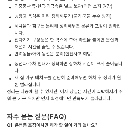
귀중품·서류·현금·귀금속은 별도 보관(직접 소지 권장)
냉장고 음식은 미리 정리해두기(물기·국물 누수 방지)
세탁물과 침구는 분리해 정리해두면 분류와 포장이 빨라집
니다.
전자기기 구성품은 한 박스에 모아 라벨을 붙이면 분실과
재설치 시간을 줄일 수 있습니다.
반려동물/아이 동선은 분리(안전사고 예방)
동선과 주차 안내가 정확하면 상하차 시간이 크게 줄어듭니
다.
새 집 가구 배치도를 간단히 준비해두면 하차 후 정리가 훨
씬 빨라집니다.
정리는 나중에 할 수 있지만, 이사 당일은 시간이 촉박해지기 쉬
워 큰 가구 위치만 먼저 확정해두면 만족도가 올라갑니다.
자주 묻는 질문(FAQ)
Q1. 은행동 포장이사면 제가 할 일이 거의 없나요?