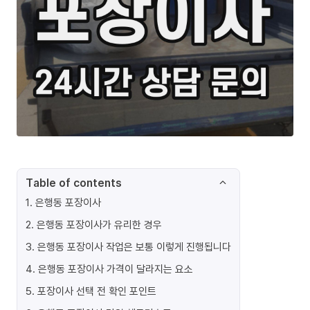
Table of contents
1
.
은행동 포장이사
2
.
은행동 포장이사가 유리한 경우
3
.
은행동 포장이사 작업은 보통 이렇게 진행됩니다
4
.
은행동 포장이사 가격이 달라지는 요소
5
.
포장이사 선택 전 확인 포인트