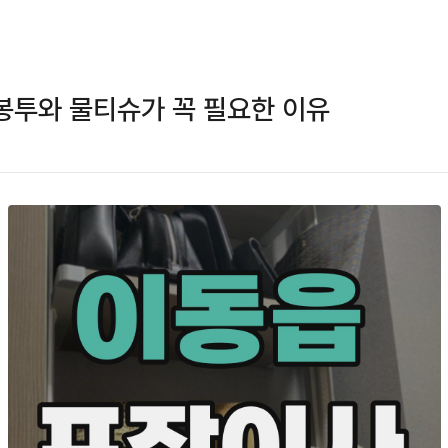
봉투와 물티슈가 꼭 필요한 이유