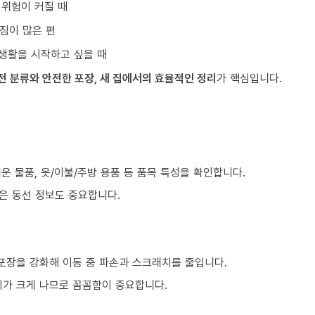
 위험이 커질 때
짐이 많은 편
생활을 시작하고 싶을 때
전 분류와 안전한 포장, 새 집에서의 효율적인 정리
가 핵심입니다.
)
쉬운 물품, 옷/이불/주방 용품 등 품목 특성을 확인합니다.
같은 동선 정보도 중요합니다.
 포장을 강화해 이동 중 파손과 스크래치를 줄입니다.
이가 크게 나므로 꼼꼼함이 중요합니다.