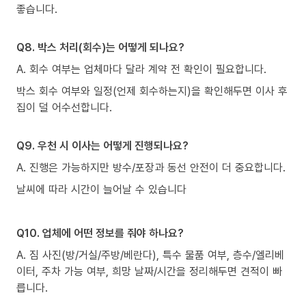
좋습니다.
Q8. 박스 처리(회수)는 어떻게 되나요?
A. 회수 여부는 업체마다 달라 계약 전 확인이 필요합니다.
박스 회수 여부와 일정(언제 회수하는지)을 확인해두면 이사 후
집이 덜 어수선합니다.
Q9. 우천 시 이사는 어떻게 진행되나요?
A. 진행은 가능하지만 방수/포장과 동선 안전이 더 중요합니다.
날씨에 따라 시간이 늘어날 수 있습니다
Q10. 업체에 어떤 정보를 줘야 하나요?
A. 짐 사진(방/거실/주방/베란다), 특수 물품 여부, 층수/엘리베
이터, 주차 가능 여부, 희망 날짜/시간을 정리해두면 견적이 빠
릅니다.