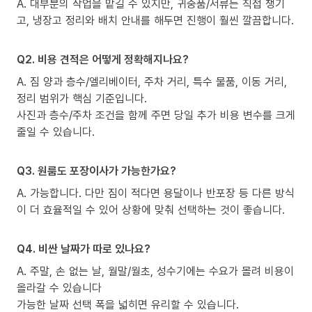
A. 대부분의 작업을 맡길 수 있지만, 귀중품/서류는 직접 챙기
고, 냉장고 정리와 배치 안내를 해두면 진행이 훨씬 깔끔합니다.
Q2. 비용 견적은 어떻게 정확해지나요?
A. 짐 양과 층수/엘리베이터, 주차 거리, 특수 물품, 이동 거리,
정리 범위가 핵심 기준입니다.
사진과 층수/주차 조건을 함께 주면 당일 추가 비용 변수를 크게
줄일 수 있습니다.
Q3. 원룸도 포장이사가 가능한가요?
A. 가능합니다. 다만 짐이 적다면 용달이나 반포장 등 다른 방식
이 더 효율적일 수 있어 상황에 맞춰 선택하는 것이 좋습니다.
Q4. 비싼 날짜가 따로 있나요?
A. 주말, 손 없는 날, 월말/월초, 성수기에는 수요가 몰려 비용이
올라갈 수 있습니다
가능한 날짜 선택 폭을 넓히면 유리할 수 있습니다.