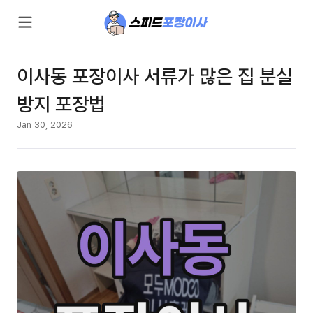
이사동 포장이사 서류가 많은 집 분실
방지 포장법
Jan 30, 2026