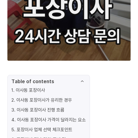
Table of contents
1
.
이사동 포장이사
2
.
이사동 포장이사가 유리한 경우
3
.
이사동 포장이사 진행 흐름
4
.
이사동 포장이사 가격이 달라지는 요소
5
.
포장이사 업체 선택 체크포인트