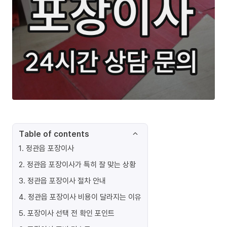
Table of contents
1
.
정관읍 포장이사
2
.
정관읍 포장이사가 특히 잘 맞는 상황
3
.
정관읍 포장이사 절차 안내
4
.
정관읍 포장이사 비용이 달라지는 이유
5
.
포장이사 선택 전 확인 포인트