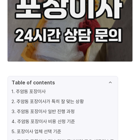
Table of contents
1
.
주암동 포장이사
2
.
주암동 포장이사가 특히 잘 맞는 상황
3
.
주암동 포장이사 일반 진행 과정
4
.
주암동 포장이사 비용 산정 기준
5
.
포장이사 업체 선택 기준