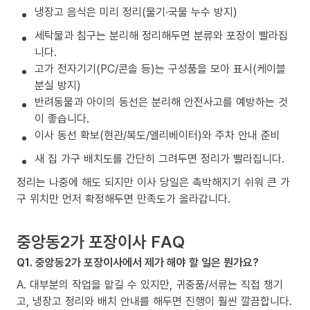
냉장고 음식은 미리 정리(물기·국물 누수 방지)
세탁물과 침구는 분리해 정리해두면 분류와 포장이 빨라집
니다.
고가 전자기기(PC/콘솔 등)는 구성품을 모아 표시(케이블
분실 방지)
반려동물과 아이의 동선은 분리해 안전사고를 예방하는 것
이 좋습니다.
이사 동선 확보(현관/복도/엘리베이터)와 주차 안내 준비
새 집 가구 배치도를 간단히 그려두면 정리가 빨라집니다.
정리는 나중에 해도 되지만 이사 당일은 촉박해지기 쉬워 큰 가
구 위치만 먼저 확정해두면 만족도가 올라갑니다.
중앙동2가 포장이사 FAQ
Q1. 중앙동2가 포장이사에서 제가 해야 할 일은 뭔가요?
A. 대부분의 작업을 맡길 수 있지만, 귀중품/서류는 직접 챙기
고, 냉장고 정리와 배치 안내를 해두면 진행이 훨씬 깔끔합니다.