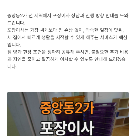
중앙동2가 전 지역에서 포장이사 상담과 진행 방향 안내를 도와
드립니다.
포장이사는 가장 싸게보다 짐 손상 없이, 약속한 일정에 맞춰,
새 집에서 빠르게 생활을 시작할 수 있게 해주는 서비스가 핵심
입니다.
짐 양과 현장 조건을 정확히 공유해 주시면, 불필요한 추가 비용
과 지연을 줄이고 깔끔하게 이사할 수 있도록 안내해 드리겠습
니다.