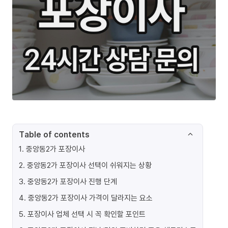
Table of contents
1
.
중앙동2가 포장이사
2
.
중앙동2가 포장이사 선택이 쉬워지는 상황
3
.
중앙동2가 포장이사 진행 단계
4
.
중앙동2가 포장이사 가격이 달라지는 요소
5
.
포장이사 업체 선택 시 꼭 확인할 포인트