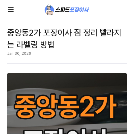
중앙동2가 포장이사 짐 정리 빨라지
는 라벨링 방법
Jan 30, 2026