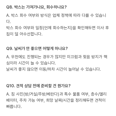
Q8. 박스는 가져가나요, 회수하나요?
A. 박스 회수 여부와 방식은 업체 정책에 따라 다를 수 있습니
다.
박스 회수 여부와 일정(언제 회수하는지)을 확인해두면 이사 후
집이 덜 어수선합니다.
Q9. 날씨가 안 좋으면 어떻게 하나요?
A. 우천에도 진행되는 경우가 많지만 미끄럼과 젖음 방지가 핵
심이라 시간이 늘 수 있습니다.
날씨가 좋지 않으면 이동/하차 시간이 늘어날 수 있습니다.
Q10. 견적 상담 전에 준비할 건 뭔가요?
A. 짐 사진(방/거실/주방/베란다)과 특수 물품 여부, 층수/엘리
베이터, 주차 가능 여부, 희망 날짜/시간을 정리해두면 견적이
빠릅니다.