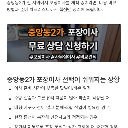
중앙동2가 전 지역에서 포장이사를 계획 중이라면, 비용 비교
방법과 준비 체크리스트까지 핵심만 정리해 드립니다.
중앙동2가 포장이사 선택이 쉬워지는 상황
이사 준비 시간이 부족한 맞벌이/바쁜 일정
주방 살림과 그릇·유리 제품이 많아 파손이 걱정될 때
대형 가구·가전이 많고 분해·조립 작업이 필요한 경우
현장 동선이 복잡해 안전사고가 걱정되는 경우
장거리 이동으로 포장 품질과 상차 고정이 더 중요한 경우