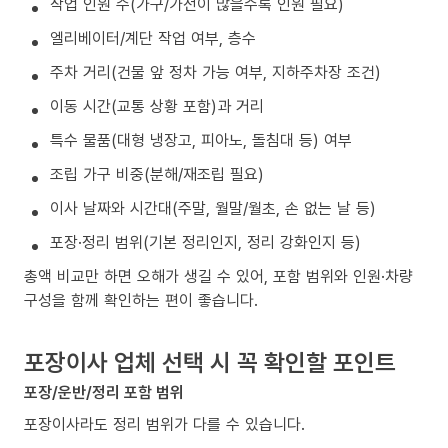
작업 인원 수(가구/가전이 많을수록 인원 필요)
엘리베이터/계단 작업 여부, 층수
주차 거리(건물 앞 정차 가능 여부, 지하주차장 조건)
이동 시간(교통 상황 포함)과 거리
특수 물품(대형 냉장고, 피아노, 돌침대 등) 여부
조립 가구 비중(분해/재조립 필요)
이사 날짜와 시간대(주말, 월말/월초, 손 없는 날 등)
포장·정리 범위(기본 정리인지, 정리 강화인지 등)
총액 비교만 하면 오해가 생길 수 있어, 포함 범위와 인원·차량
구성을 함께 확인하는 편이 좋습니다.
포장이사 업체 선택 시 꼭 확인할 포인트
포장/운반/정리 포함 범위
포장이사라도 정리 범위가 다를 수 있습니다.