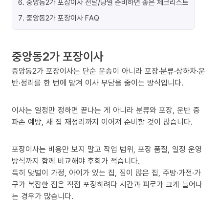
6
.
중앙동2가 포장이사 전날/당일 준비하면 좋은 체크리스트
7
.
중앙동2가 포장이사 FAQ
중앙동2가 포장이사
중앙동2가 포장이사는 단순 운송이 아니라 포장·분류·상하차·운
반·정리를 한 번에 맡겨 이사 부담을 줄이는 방식입니다.
이사는 일정만 정하면 끝나는 게 아니라 분류와 포장, 운반 중
파손 예방, 새 집 재정리까지 이어져 준비할 것이 많습니다.
포장이사는 비용만 보지 말고 작업 범위, 포장 품질, 일정 운영
방식까지 함께 비교해야 후회가 적습니다.
특히 맞벌이 가정, 아이가 있는 집, 짐이 많은 집, 주방·가전·가
구가 복잡한 집은 직접 포장하려다 시간과 피로가 크게 늘어나
는 경우가 많습니다.