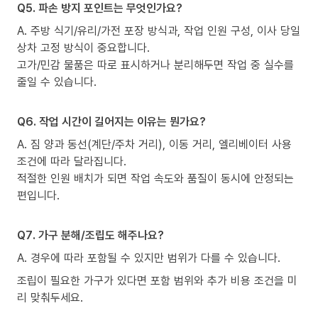
Q5. 파손 방지 포인트는 무엇인가요?
A. 주방 식기/유리/가전 포장 방식과, 작업 인원 구성, 이사 당일
상차 고정 방식이 중요합니다.
고가/민감 물품은 따로 표시하거나 분리해두면 작업 중 실수를
줄일 수 있습니다.
Q6. 작업 시간이 길어지는 이유는 뭔가요?
A. 짐 양과 동선(계단/주차 거리), 이동 거리, 엘리베이터 사용
조건에 따라 달라집니다.
적절한 인원 배치가 되면 작업 속도와 품질이 동시에 안정되는
편입니다.
Q7. 가구 분해/조립도 해주나요?
A. 경우에 따라 포함될 수 있지만 범위가 다를 수 있습니다.
조립이 필요한 가구가 있다면 포함 범위와 추가 비용 조건을 미
리 맞춰두세요.