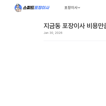
포장이사
지금동 포장이사 비용만
Jan 30, 2026