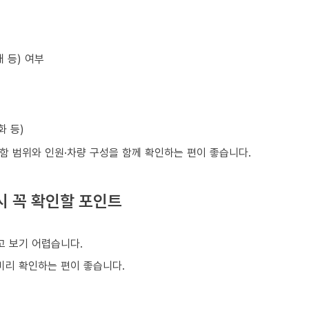
 등) 여부
화 등)
포함 범위와 인원·차량 구성을 함께 확인하는 편이 좋습니다.
시 꼭 확인할 포인트
 보기 어렵습니다.
 미리 확인하는 편이 좋습니다.