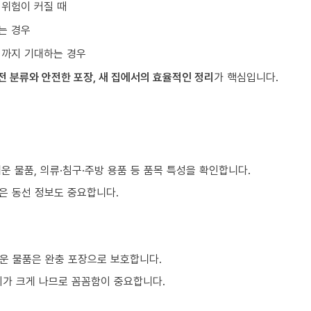
 위험이 커질 때
는 경우
리까지 기대하는 경우
전 분류와 안전한 포장, 새 집에서의 효율적인 정리
가 핵심입니다.
쉬운 물품, 의류·침구·주방 용품 등 품목 특성을 확인합니다.
같은 동선 정보도 중요합니다.
운 물품은 완충 포장으로 보호합니다.
이가 크게 나므로 꼼꼼함이 중요합니다.