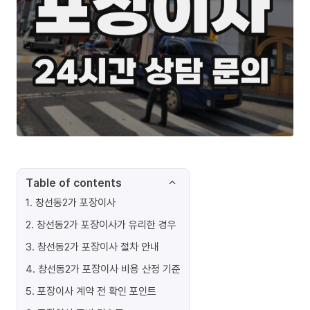
Table of contents
1
.
창선동2가 포장이사
2
.
창선동2가 포장이사가 유리한 경우
3
.
창선동2가 포장이사 절차 안내
4
.
창선동2가 포장이사 비용 산정 기준
5
.
포장이사 계약 전 확인 포인트