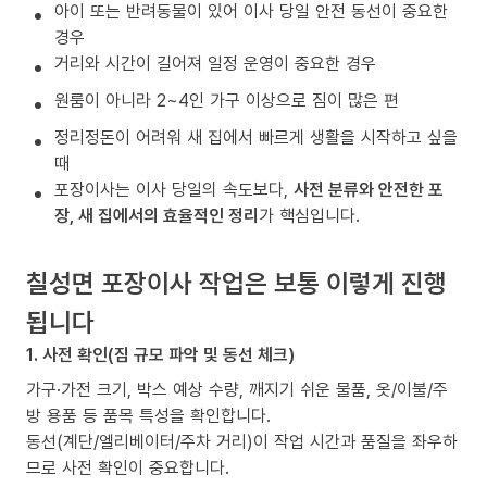
아이 또는 반려동물이 있어 이사 당일 안전 동선이 중요한
경우
거리와 시간이 길어져 일정 운영이 중요한 경우
원룸이 아니라 2~4인 가구 이상으로 짐이 많은 편
정리정돈이 어려워 새 집에서 빠르게 생활을 시작하고 싶을
때
포장이사는 이사 당일의 속도보다,
사전 분류와 안전한 포
장, 새 집에서의 효율적인 정리
가 핵심입니다.
칠성면 포장이사 작업은 보통 이렇게 진행
됩니다
1. 사전 확인(짐 규모 파악 및 동선 체크)
가구·가전 크기, 박스 예상 수량, 깨지기 쉬운 물품, 옷/이불/주
방 용품 등 품목 특성을 확인합니다.
동선(계단/엘리베이터/주차 거리)이 작업 시간과 품질을 좌우하
므로 사전 확인이 중요합니다.