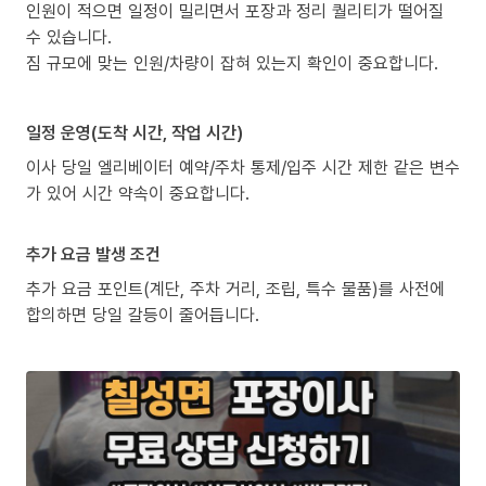
인원이 적으면 일정이 밀리면서 포장과 정리 퀄리티가 떨어질
수 있습니다.
짐 규모에 맞는 인원/차량이 잡혀 있는지 확인이 중요합니다.
일정 운영(도착 시간, 작업 시간)
이사 당일 엘리베이터 예약/주차 통제/입주 시간 제한 같은 변수
가 있어 시간 약속이 중요합니다.
추가 요금 발생 조건
추가 요금 포인트(계단, 주차 거리, 조립, 특수 물품)를 사전에
합의하면 당일 갈등이 줄어듭니다.