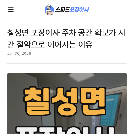
칠성면 포장이사 주차 공간 확보가 시
간 절약으로 이어지는 이유
Jan 30, 2026