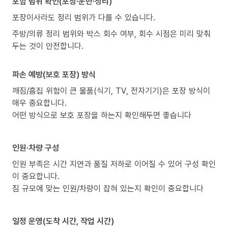
포함 범위 확인(포장·운반·정리)
포장이사라도 정리 범위가 다를 수 있습니다.
주방/의류 정리 범위와 박스 회수 여부, 회수 시점은 미리 맞춰
두는 것이 안전합니다.
파손 예방(보호 포장) 방식
깨짐/흠집 위험이 큰 물품(식기, TV, 전자기기)은 포장 방식이
매우 중요합니다.
어떤 방식으로 보호 포장을 하는지 확인해두면 좋습니다
인원·차량 구성
인원 부족은 시간 지연과 품질 저하로 이어질 수 있어 구성 확인
이 중요합니다.
짐 규모에 맞는 인원/차량이 잡혀 있는지 확인이 중요합니다
일정 운영(도착 시간, 작업 시간)