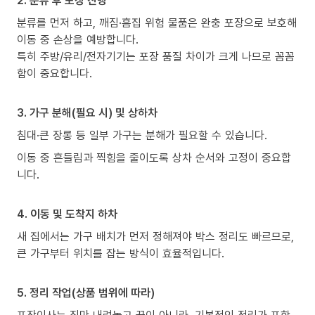
2. 분류 후 포장 진행
분류를 먼저 하고, 깨짐·흠집 위험 물품은 완충 포장으로 보호해
이동 중 손상을 예방합니다.
특히 주방/유리/전자기기는 포장 품질 차이가 크게 나므로 꼼꼼
함이 중요합니다.
3. 가구 분해(필요 시) 및 상하차
침대·큰 장롱 등 일부 가구는 분해가 필요할 수 있습니다.
이동 중 흔들림과 찍힘을 줄이도록 상차 순서와 고정이 중요합
니다.
4. 이동 및 도착지 하차
새 집에서는 가구 배치가 먼저 정해져야 박스 정리도 빠르므로,
큰 가구부터 위치를 잡는 방식이 효율적입니다.
5. 정리 작업(상품 범위에 따라)