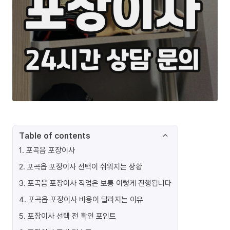
Table of contents
1
.
포곡읍 포장이사
2
.
포곡읍 포장이사 선택이 쉬워지는 상황
3
.
포곡읍 포장이사 작업은 보통 이렇게 진행됩니다
4
.
포곡읍 포장이사 비용이 달라지는 이유
5
.
포장이사 선택 전 확인 포인트