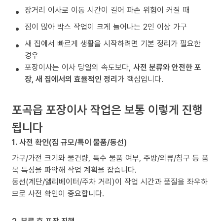
장거리 이사로 이동 시간이 길어 파손 위험이 커질 때
짐이 많아 박스 작업이 크게 늘어나는 2인 이상 가구
새 집에서 빠르게 생활을 시작하려면 기본 정리가 필요한
경우
포장이사는 이사 당일의 속도보다,
사전 분류와 안전한 포
장, 새 집에서의 효율적인 정리
가 핵심입니다.
포곡읍 포장이사 작업은 보통 이렇게 진행
됩니다
1. 사전 확인(짐 규모/특이 물품/동선)
가구/가전 크기와 물건량, 특수 물품 여부, 주방/의류/침구 등 품
목 특성을 파악해 작업 계획을 잡습니다.
동선(계단/엘리베이터/주차 거리)이 작업 시간과 품질을 좌우하
므로 사전 확인이 중요합니다.