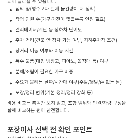
되어 달라질 수 있습니다.
짐의 양(평수보다 실제 물건량이 더 정확)
작업 인원 수(가구·가전이 많을수록 인원 필요)
엘리베이터/계단 등 상하차 난이도
주차 거리(건물 앞 정차 가능 여부, 지하주차장 조건)
장거리 이동 여부와 이동 시간
특수 물품(대형 냉장고, 피아노, 돌침대 등) 여부
분해/조립이 필요한 가구 비중
수요가 몰리는 날짜/시간대 여부(주말/월말/손 없는 날)
포장/정리 범위(기본 정리/정리 강화 등)
비용 비교는 총액만 보지 말고, 포함 범위와 인원/차량 구성을
함께 비교하는 편이 안전합니다.
포장이사 선택 전 확인 포인트