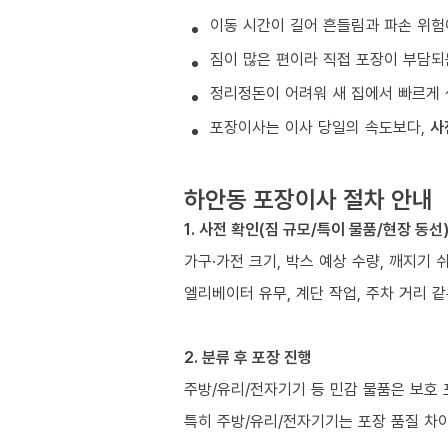
이동 시간이 길어 흔들림과 파손 위험
짐이 많은 편이라 직접 포장이 부담되
정리정돈이 어려워 새 집에서 빠르게 
포장이사는 이사 당일의 속도보다,
사
하안동 포장이사 절차 안내
1. 사전 확인(짐 규모/특이 물품/현장 동선
가구·가전 크기, 박스 예상 수량, 깨지기 
엘리베이터 유무, 계단 작업, 주차 거리 
2. 분류 후 포장 진행
주방/유리/전자기기 등 민감 물품은 보호
특히 주방/유리/전자기기는 포장 품질 차