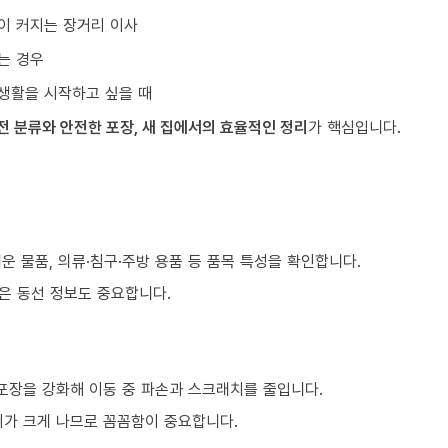
이 커지는 장거리 이사
는 경우
생활을 시작하고 싶을 때
전 분류와 안전한 포장, 새 집에서의 효율적인 정리
가 핵심입니다.
)
쉬운 물품, 의류·침구·주방 용품 등 품목 특성을 확인합니다.
같은 동선 정보도 중요합니다.
 포장을 강화해 이동 중 파손과 스크래치를 줄입니다.
이가 크게 나므로 꼼꼼함이 중요합니다.