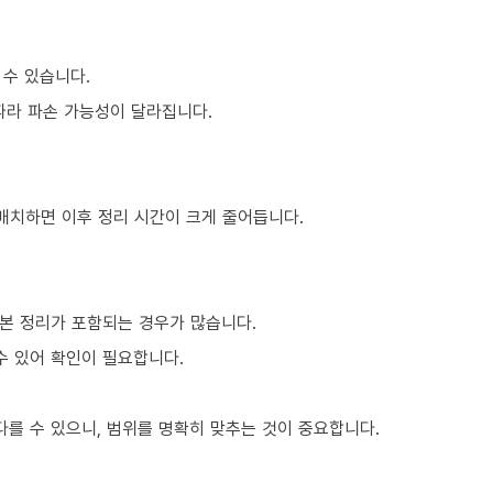
 수 있습니다.
 따라 파손 가능성이 달라집니다.
 배치하면 이후 정리 시간이 크게 줄어듭니다.
본 정리가 포함되는 경우가 많습니다.
수 있어 확인이 필요합니다.
를 수 있으니, 범위를 명확히 맞추는 것이 중요합니다.