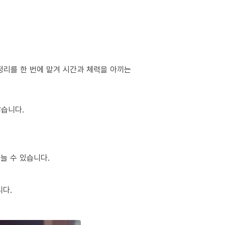
정리를 한 번에 맡겨 시간과 체력을 아끼는
많습니다.
늘 수 있습니다.
니다.