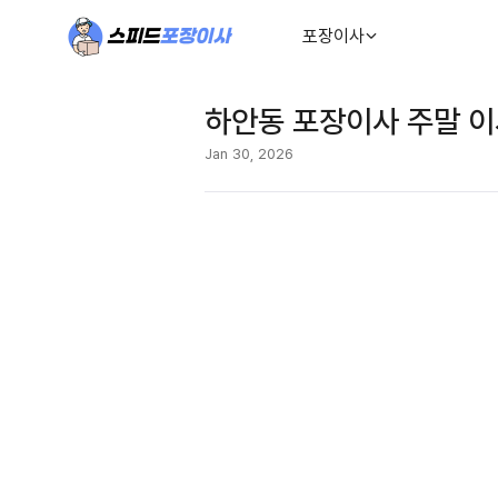
포장이사
하안동 포장이사 주말 이
Jan 30, 2026