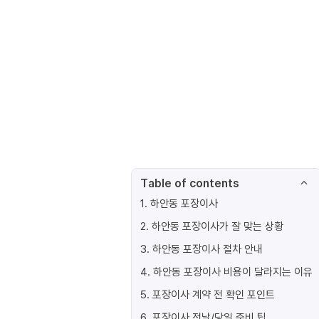
Table of contents
1
.
하안동 포장이사
2
.
하안동 포장이사가 잘 맞는 상황
3
.
하안동 포장이사 절차 안내
4
.
하안동 포장이사 비용이 달라지는 이유
5
.
포장이사 계약 전 확인 포인트
6
.
포장이사 전날/당일 준비 팁