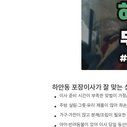
하안동 포장이사가 잘 맞는 
이사 준비 시간이 부족한 맞벌이 가정
주방 살림·그릇·유리 제품이 많아 파
가구·가전이 많고 분해/조립이 필요한
아이·반려동물이 있어 이사 당일 동선