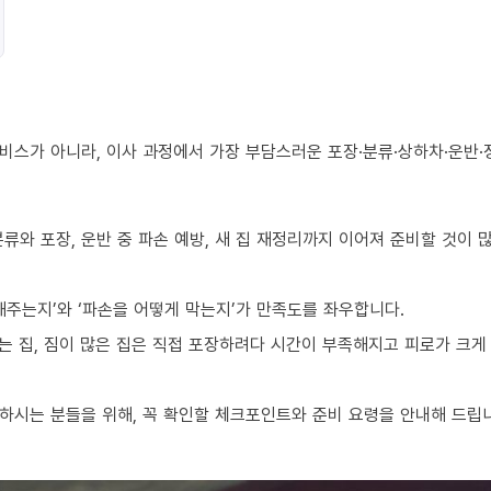
비스가 아니라, 이사 과정에서 가장 부담스러운 포장·분류·상하차·운반·
류와 포장, 운반 중 파손 예방, 새 집 재정리까지 이어져 준비할 것이 
해주는지’와 ‘파손을 어떻게 막는지’가 만족도를 좌우합니다.
 집, 짐이 많은 집은 직접 포장하려다 시간이 부족해지고 피로가 크게 
하시는 분들을 위해, 꼭 확인할 체크포인트와 준비 요령을 안내해 드립