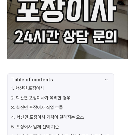
Table of contents
1
.
학산면 포장이사
2
.
학산면 포장이사가 유리한 경우
3
.
학산면 포장이사 작업 흐름
4
.
학산면 포장이사 가격이 달라지는 요소
5
.
포장이사 업체 선택 기준